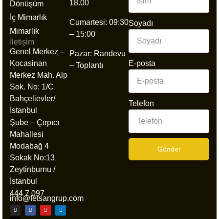
18.00
Dönüşüm
İç Mimarlık
Cumartesi: 09:30
Soyadı
Mimarlık
– 15:00
İletişim
Genel Merkez –
Pazar: Randevu
Kocasinan
E-posta
– Toplantı
Merkez Mah. Alp
Sok. No: 1/C
Bahçelievler/
Telefon
İstanbul
Şube – Çırpıcı
Mahallesi
Modabağ 4
Gönder
Sokak No:13
Zeytinburnu /
İstanbul
444 7 097
info@fetsangrup.com