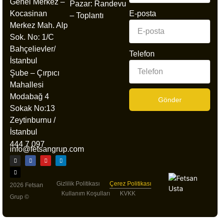
Genel Merkez –
Pazar: Randevu
Kocasinan
E-posta
– Toplantı
Merkez Mah. Alp
Sok. No: 1/C
Bahçelievler/
Telefon
İstanbul
Şube – Çırpıcı
Mahallesi
Modabağ 4
Gönder
Sokak No:13
Zeytinburnu /
İstanbul
444 7 097
info@fetsangrup.com
Gizlilik Politikası
Çerez Politikası
2026 Fetsan
Kullanım Koşulları
KVKK
Grup ©