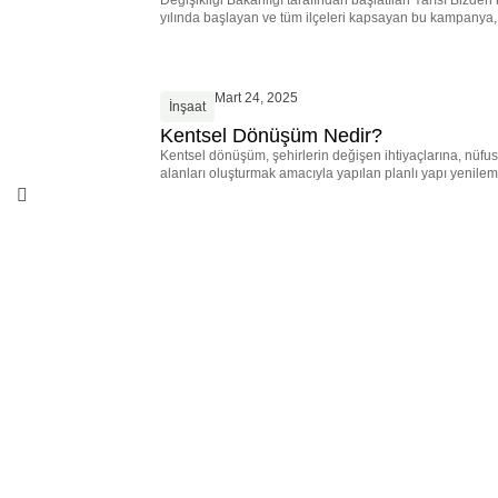
Değişikliği Bakanlığı tarafından başlatılan Yarısı Bizde
yılında başlayan ve tüm ilçeleri kapsayan bu kampanya, e
Mart 24, 2025
İnşaat
Kentsel Dönüşüm Nedir?
Kentsel dönüşüm, şehirlerin değişen ihtiyaçlarına, nüfus
alanları oluşturmak amacıyla yapılan planlı yapı yenileme